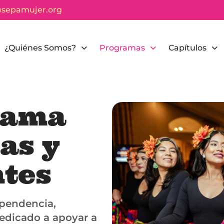
@sepamujer.org
¿Quiénes Somos?
Programas
Capítulos
rama
as y
ntes
pendencia,
dedicado a apoyar a