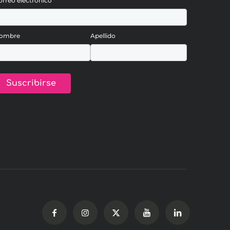
orreo electrónico
*
ombre
Apellido