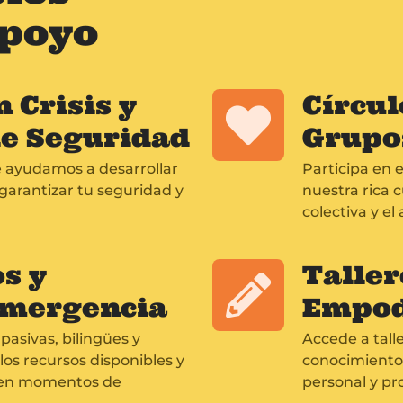
Apoyo
 Crisis y
Círcul
de Seguridad
Grupo
 ayudamos a desarrollar
Participa en 
garantizar tu seguridad y
nuestra rica 
colectiva y e
s y
Taller
Emergencia
Empod
asivas, bilingües y
Accede a tall
 los recursos disponibles y
conocimientos
a en momentos de
personal y pro