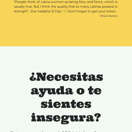
“People think of Latina women as being fiery and fierce, which is
usually true. But I think the quality that so many Latinas possess is
strength” -Zoe Saldaña 10 Day ! ✨ Don’t forget to get your tickets
! 🎟️ Link is in bio 🥂
Show more
▼
¿Necesitas
ayuda o te
sientes
insegura?