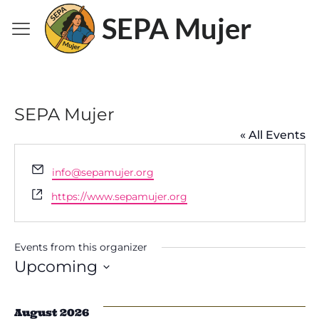
SEPA Mujer
SEPA Mujer
« All Events
Email
info@sepamujer.org
Website
https://www.sepamujer.org
Events from this organizer
Upcoming
Select
date.
August 2026